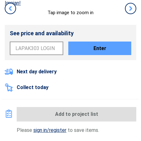
Tap image to zoom in
See price and availability
Enter
Next day delivery
Collect today
Add to project list
Please
sign in/register
to save items.