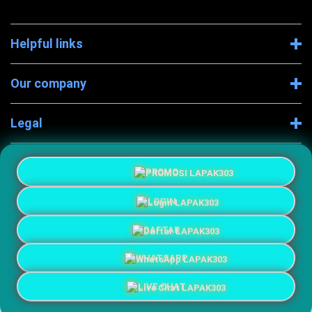
Helpful links
Our company
Legal
Company Information
PROMO
LOGIN
DAFTAR
2026 LAPAK303 SEO LAPAK303
WHATSAPP
LIVE CHAT