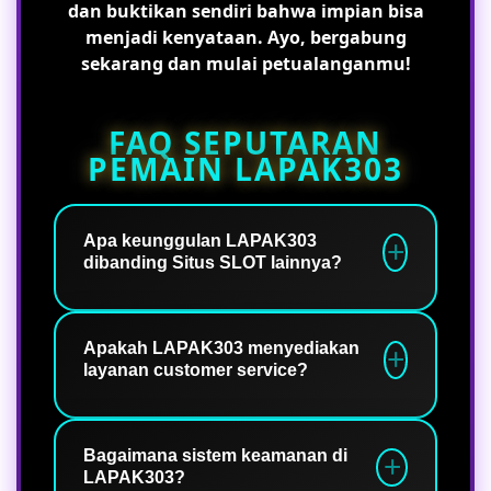
dan buktikan sendiri bahwa impian bisa
menjadi kenyataan. Ayo, bergabung
sekarang dan mulai petualanganmu!
FAQ SEPUTARAN
PEMAIN LAPAK303
Apa keunggulan LAPAK303
dibanding Situs SLOT lainnya?
LAPAK303 menawarkan akses cepat,
tampilan responsif, serta sistem
Apakah LAPAK303 menyediakan
layanan customer service?
permainan SLOT GACOR yang stabil
sehingga pemain bisa bermain dengan
nyaman tanpa kendala.
Ya, LAPAK303 memiliki tim layanan
pelanggan profesional yang siap
Bagaimana sistem keamanan di
LAPAK303?
membantu 24 jam untuk menjawab