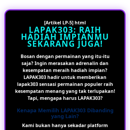
[Artikel LP-5] html
LAPAK303: RAIH
HADIAH IMPIANMU
SEKARANG JUGA!
Bosan dengan permainan yang itu-itu
saja? Ingin merasakan adrenalin dan
kesempatan meraih hadiah impian?
LAPAK303 hadir untuk memberikan
lapak303 sensasi permainan populer raih
kesempatan menang yang tak terlupakan!
Tapi, mengapa harus LAPAK303?
Kenapa Memilih LAPAK303 Dibanding
yang Lain?
Kami bukan hanya sekadar platform