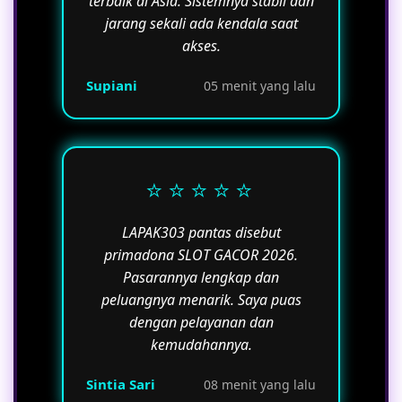
terbaik di Asia. Sistemnya stabil dan
jarang sekali ada kendala saat
akses.
Supiani
05 menit yang lalu
⭐⭐⭐⭐⭐
LAPAK303 pantas disebut
primadona SLOT GACOR 2026.
Pasarannya lengkap dan
peluangnya menarik. Saya puas
dengan pelayanan dan
kemudahannya.
Sintia Sari
08 menit yang lalu