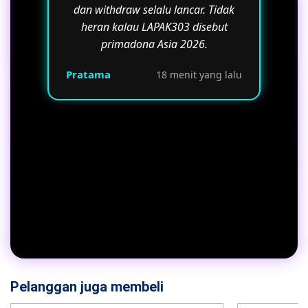
dan withdraw selalu lancar. Tidak
heran kalau LAPAK303 disebut
primadona Asia 2026.
Pratama
18 menit yang lalu
Pelanggan juga membeli