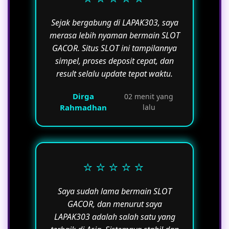
Sejak bergabung di LAPAK303, saya
merasa lebih nyaman bermain SLOT
GACOR. Situs SLOT ini tampilannya
simpel, proses deposit cepat, dan
result selalu update tepat waktu.
Dirga
02 menit yang
Rahmadhan
lalu
⭐⭐⭐⭐⭐
Saya sudah lama bermain SLOT
GACOR, dan menurut saya
LAPAK303 adalah salah satu yang